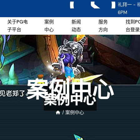
礼拜一 - 
6PM
关于PG电
案例
新闻
服务
找到P
子平台
中心
动态
方向
台登录
案例中心
/
案例中心