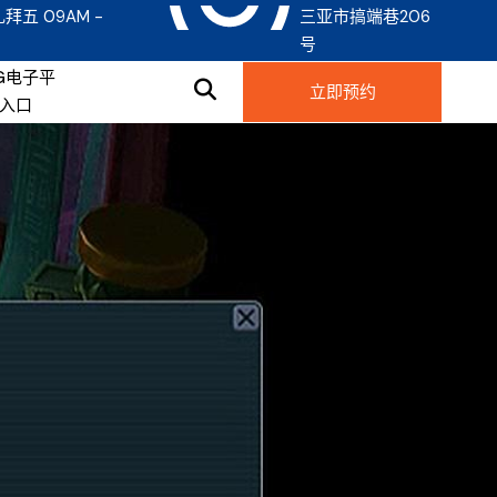
礼拜五 09AM -
三亚市搞端巷206
号
G电子平
立即预约
入口